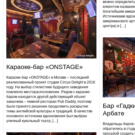
можно определить 
клиентом название
богатейшим амери
Источниками вдох
американского арт
центра) и […]
Караоке-бар «ONSTAGE»
Караоке-бар «ONSTAGE» в Москве – последний
реализованный проект студии Circus Delight в 2016
году. На выбор стилистики будущего заведения
повлияло месторасположение. Рядом с караоке-
баром находится другой действующий объект
заказчика – пивной ресторан Pub Daddy​, поэтому
Бар «Гадк
было принято решение продолжить раскрытие
темы английской культуры и традиций. В качестве
Арбате
основного источника вдохновения был выбран
уличный кукольный театр, […]
Владельцы баров «
обратились в студи
просьбой создать 