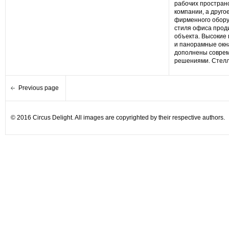
рабочих пространс
компании, а друго
фирменного обору
стиля офиса прод
объекта. Высокие 
и панорамные окн
дополнены совре
решениями. Стелл
Previous page
şans
vidobet
vidobet
vidobet
vidobet
casinolevant
casinolevant
casinolevant
vidobet
şans
casinolevant
casino
şans
casino
casino
casino
boostaro
casinolevant
şans
casinolevant
şanscasino
vidobet
vidobet
levant
gorabet
galyabet
gorabet
gorabet
gorabet
vidobet
galyabet
gorabet
gorabet
casino
|
|
güncel
giriş
|
|
|
giriş
casino
giriş
şans
casino
levant
şans
şans
|
giriş
casino
giriş
|
|
giriş
casino
|
|
|
|
|
giriş
|
|
© 2016 Circus Delight. All images are copyrighted by their respective authors.
|
giriş
|
|
|
|
|
giriş
|
|
|
|
giriş
|
|
|
|
|
|
|