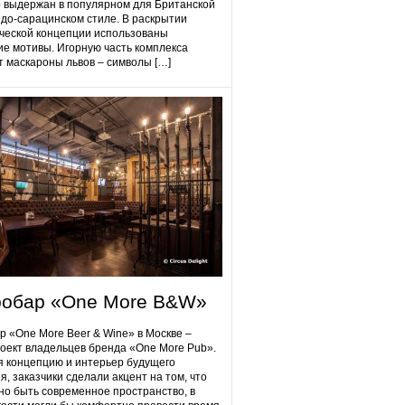
 выдержан в популярном для Британской
до-сарацинском стиле. В раскрытии
ческой концепции использованы
ие мотивы. Игорную часть комплекса
 маскароны львов – символы […]
робap «One More B&W»
p «One More Beer & Wine» в Москве –
оект владельцев бренда «One More Pub».
 концепцию и интерьер будущего
я, заказчики сделали акцент на том, что
но быть современное пространство, в