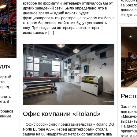
котором 
которое по формату и интерьеру отличалось бы от
за бокал
других заведений сети. Было определено, что в
данное п
дневное время «Гадкий Койот» будет
создать 
функционировать как ресторан, а вечером как бар, в
котором барменши-«койотки» будут устраивать
шоу. При создании интерьера архитекторы
использовали […]
олл»
вертый
cus
Перед
Рест
ранить
ти. В
Заказчик
торанов
для грил
Офис компании «Roland»
ненные
«Мясную»
выразить
Офис российского представительства «Roland DG
На декор
North Europe A/S». Перед архитекторами стояла
приват-з
задача на 88 квадратных метрах организовать два
века, а 