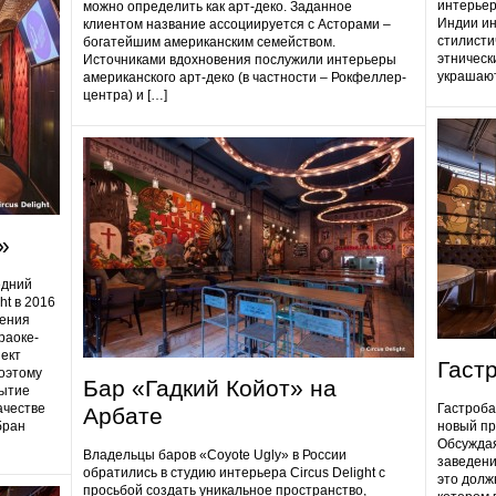
интерьер
можно определить как арт-деко. Заданное
Индии ин
клиентом название ассоциируется с Асторами –
стилисти
богатейшим американским семейством.
этническ
Источниками вдохновения послужили интерьеры
украшают
американского арт-деко (в частности – Рокфеллер-
центра) и […]
»
едний
ht в 2016
дения
раоке-
ект
Гаст
поэтому
Бар «Гадкий Койот» на
ытие
ачестве
Гастробa
Арбате
бран
новый пр
Обсуждая
Владельцы баров «Coyote Ugly» в России
заведени
обратились в студию интерьера Circus Delight с
это долж
просьбой создать уникальное пространство,