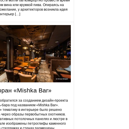
гости могли бы комфортно провести время
ом вина или кружкой пива. Опираясь на
ожелание, у архитекторов возникла идея
интерьер […]
оран «Mishka Bar»
 обратился за созданием дизайн-проекта
ь-бара под названием «Mishka Bar».
 тематику в интерьере было решено
 через образы первобытных охотников.
ативных потолочных панелях и люстре в
але изображены петроглифы каменного
на стеллажах и стенах размещены