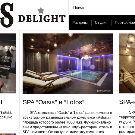
Разделы
Студия
Портфолио
I”
SPA-
SPA “Oasis” и “Lotos”
узьями,
SPA-ком
SPA-комплексы “Oasis” и “Lotos” расположены в
Горяшко,
территор
трёхэтажном развлекательном комплексе «Astoria»,
студии. 
площадь которого более 7000 м.кв. Функционально
которого 
в нем представлены казино, клуб-ресторан, отель и
ресторан
SPA-комплекс. Основную стилистику комплекса