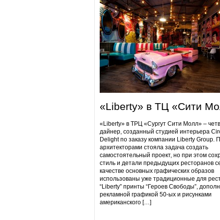
«Liberty» в ТЦ «Сити М
«Liberty» в ТРЦ «Сургут Сити Молл» – чет
дайнер, созданный студией интерьера Cir
Delight по заказу компании Liberty Group. 
архитекторами стояла задача создать
самостоятельный проект, но при этом сох
стиль и детали предыдущих ресторанов се
качестве основных графических образов
использованы уже традиционные для рес
“Liberty” принты “Героев Свободы”, допол
рекламной графикой 50-ых и рисунками
американского […]