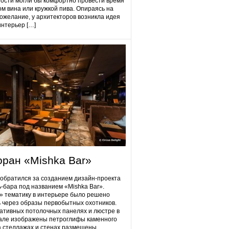
гости могли бы комфортно провести время
ом вина или кружкой пива. Опираясь на
ожелание, у архитекторов возникла идея
интерьер […]
оран «Mishka Bar»
 обратился за созданием дизайн-проекта
ь-бара под названием «Mishka Bar».
 тематику в интерьере было решено
 через образы первобытных охотников.
ативных потолочных панелях и люстре в
але изображены петроглифы каменного
на стеллажах и стенах размещены