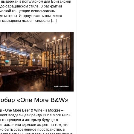
 выдержан в популярном для Британской
до-сарацинском стиле. В раскрытии
ческой концепции использованы
ие мотивы. Игорную часть комплекса
 маскароны львов – символы […]
робap «One More B&W»
p «One More Beer & Wine» в Москве –
оект владельцев бренда «One More Pub».
 концепцию и интерьер будущего
я, заказчики сделали акцент на том, что
но быть современное пространство, в