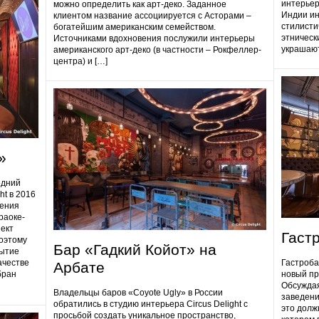
интерьер
можно определить как арт-деко. Заданное
Индии ин
клиентом название ассоциируется с Асторами –
стилисти
богатейшим американским семейством.
этническ
Источниками вдохновения послужили интерьеры
украшают
американского арт-деко (в частности – Рокфеллер-
центра) и […]
»
едний
ht в 2016
дения
раоке-
ект
Гаст
поэтому
Бар «Гадкий Койот» на
ытие
ачестве
Гастробa
Арбате
бран
новый пр
Обсуждая
Владельцы баров «Coyote Ugly» в России
заведени
обратились в студию интерьера Circus Delight с
это долж
просьбой создать уникальное пространство,