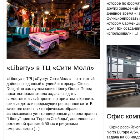
которое по формат
других заведений 
дневное время «Га
функционировать к
котором барменши
шоу. При создани
использовали […]
«Liberty» в ТЦ «Сити Молл»
«Liberty» в ТРЦ «Сургут Сити Молл» – четвертый
дайнер, созданный студией интерьера Circus
Delight по заказу компании Liberty Group. Перед
архитекторами стояла задача создать
самостоятельный проект, но при этом сохранить
стиль и детали предыдущих ресторанов сети. В
качестве основных графических образов
использованы уже традиционные для ресторанов
Офис комп
“Liberty” принты “Героев Свободы”, дополненные
рекламной графикой 50-ых и рисунками
Офис российского
американского […]
North Europe A/S»
задача на 88 квад