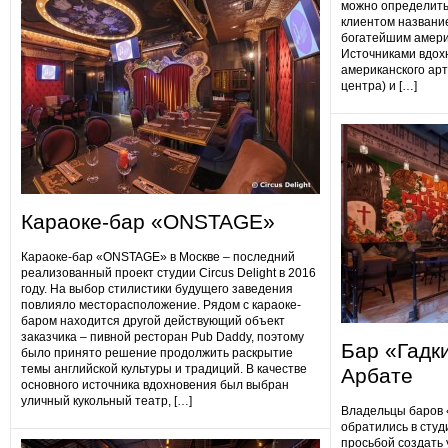
можно определить 
клиентом название
богатейшим амери
Источниками вдох
американского арт
центра) и […]
Караоке-бар «ONSTAGE»
Караоке-бар «ONSTAGE» в Москве – последний
реализованный проект студии Circus Delight в 2016
году. На выбор стилистики будущего заведения
повлияло месторасположение. Рядом с караоке-
баром находится другой действующий объект
заказчика – пивной ресторан Pub Daddy​, поэтому
Бар «Гадк
было принято решение продолжить раскрытие
темы английской культуры и традиций. В качестве
Арбате
основного источника вдохновения был выбран
уличный кукольный театр, […]
Владельцы баров «
обратились в студи
просьбой создать 