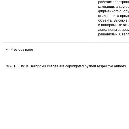
рабочих пространс
компании, а друго
фирменного обору
стиля офиса прод
объекта. Высокие 
и панорамные окн
дополнены совре
решениями. Стелл
Previous page
şans
vidobet
vidobet
vidobet
vidobet
casinolevant
casinolevant
casinolevant
vidobet
şans
casinolevant
casino
şans
casino
casino
casino
boostaro
casinolevant
şans
casinolevant
şanscasino
vidobet
vidobet
levant
gorabet
galyabet
gorabet
gorabet
gorabet
vidobet
galyabet
gorabet
gorabet
nigeria
sports
casino
|
|
güncel
giriş
|
|
|
giriş
casino
giriş
şans
casino
levant
şans
şans
|
giriş
casino
giriş
|
|
giriş
casino
|
|
|
|
|
giriş
|
|
|
betting
betting
© 2016 Circus Delight. All images are copyrighted by their respective authors.
|
giriş
|
|
|
|
|
giriş
|
|
|
|
giriş
|
|
|
|
|
|
|
|