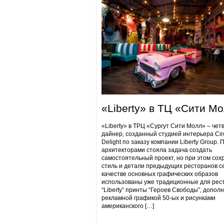
«Liberty» в ТЦ «Сити М
«Liberty» в ТРЦ «Сургут Сити Молл» – чет
дайнер, созданный студией интерьера Cir
Delight по заказу компании Liberty Group. 
архитекторами стояла задача создать
самостоятельный проект, но при этом сох
стиль и детали предыдущих ресторанов се
качестве основных графических образов
использованы уже традиционные для рес
“Liberty” принты “Героев Свободы”, допол
рекламной графикой 50-ых и рисунками
американского […]