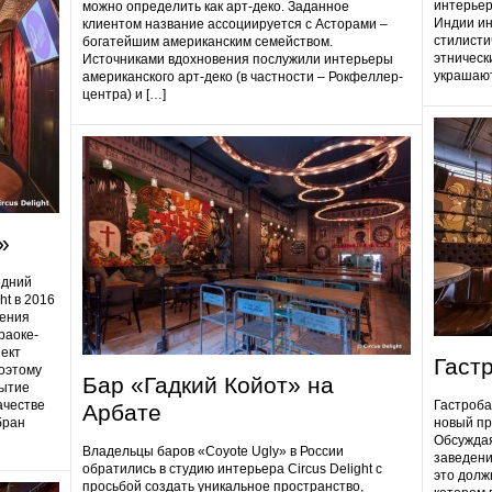
интерьер
можно определить как арт-деко. Заданное
Индии ин
клиентом название ассоциируется с Асторами –
стилисти
богатейшим американским семейством.
этническ
Источниками вдохновения послужили интерьеры
украшают
американского арт-деко (в частности – Рокфеллер-
центра) и […]
»
едний
ht в 2016
дения
раоке-
ект
Гаст
поэтому
Бар «Гадкий Койот» на
ытие
ачестве
Гастробa
Арбате
бран
новый пр
Обсуждая
Владельцы баров «Coyote Ugly» в России
заведени
обратились в студию интерьера Circus Delight с
это долж
просьбой создать уникальное пространство,