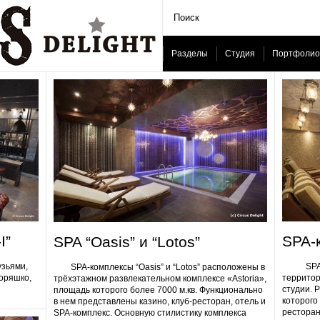
Разделы
Студия
Портфолио
I”
SPA-
SPA “Oasis” и “Lotos”
узьями,
SPA-ком
SPA-комплексы “Oasis” и “Lotos” расположены в
Горяшко,
территор
трёхэтажном развлекательном комплексе «Astoria»,
студии. 
площадь которого более 7000 м.кв. Функционально
которого 
в нем представлены казино, клуб-ресторан, отель и
ресторан
SPA-комплекс. Основную стилистику комплекса