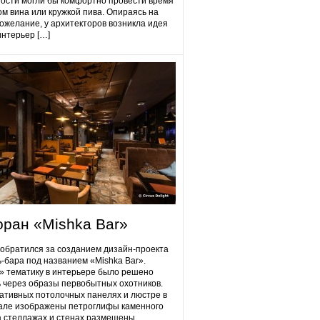
гости могли бы комфортно провести время
ом вина или кружкой пива. Опираясь на
ожелание, у архитекторов возникла идея
интерьер […]
оран «Mishka Bar»
 обратился за созданием дизайн-проекта
ь-бара под названием «Mishka Bar».
 тематику в интерьере было решено
 через образы первобытных охотников.
ативных потолочных панелях и люстре в
але изображены петроглифы каменного
на стеллажах и стенах размещены