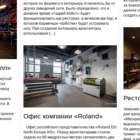
котором 
которое по формату и интерьеру отличалось бы от
за бокал
других заведений сети. Было определено, что в
данное п
дневное время «Гадкий Койот» будет
создать 
функционировать как ресторан, а вечером как бар, в
котором барменши-«койотки» будут устраивать
шоу. При создании интерьера архитекторы
использовали […]
олл»
вертый
cus
Перед
Рест
ранить
ти. В
Заказчик
торанов
для грил
Офис компании «Roland»
ненные
«Мясную»
выразить
Офис российского представительства «Roland DG
На декор
North Europe A/S». Перед архитекторами стояла
приват-з
задача на 88 квадратных метрах организовать два
века, а 