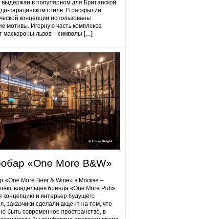
 выдержан в популярном для Британской
до-сарацинском стиле. В раскрытии
ческой концепции использованы
ие мотивы. Игорную часть комплекса
 маскароны львов – символы […]
робap «One More B&W»
p «One More Beer & Wine» в Москве –
оект владельцев бренда «One More Pub».
 концепцию и интерьер будущего
я, заказчики сделали акцент на том, что
но быть современное пространство, в