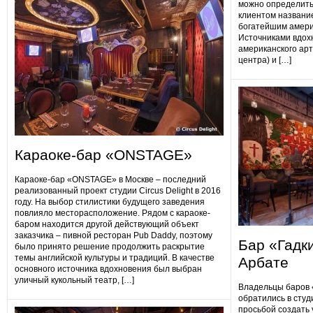
можно определить 
клиентом название
богатейшим амери
Источниками вдох
американского арт
центра) и […]
Караоке-бар «ONSTAGE»
Караоке-бар «ONSTAGE» в Москве – последний
реализованный проект студии Circus Delight в 2016
году. На выбор стилистики будущего заведения
повлияло месторасположение. Рядом с караоке-
баром находится другой действующий объект
заказчика – пивной ресторан Pub Daddy​, поэтому
Бар «Гадк
было принято решение продолжить раскрытие
темы английской культуры и традиций. В качестве
Арбате
основного источника вдохновения был выбран
уличный кукольный театр, […]
Владельцы баров «
обратились в студи
просьбой создать 