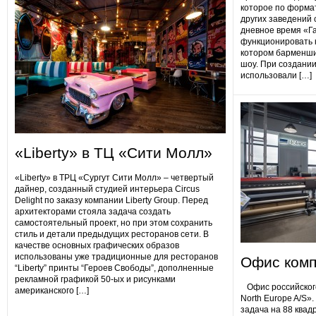
которое по формат
других заведений 
дневное время «Га
функционировать к
котором барменши
шоу. При создани
использовали […]
«Liberty» в ТЦ «Сити Молл»
«Liberty» в ТРЦ «Сургут Сити Молл» – четвертый
дайнер, созданный студией интерьера Circus
Delight по заказу компании Liberty Group. Перед
архитекторами стояла задача создать
самостоятельный проект, но при этом сохранить
стиль и детали предыдущих ресторанов сети. В
качестве основных графических образов
использованы уже традиционные для ресторанов
Офис комп
“Liberty” принты “Героев Свободы”, дополненные
рекламной графикой 50-ых и рисунками
Офис российского
американского […]
North Europe A/S»
задача на 88 квад