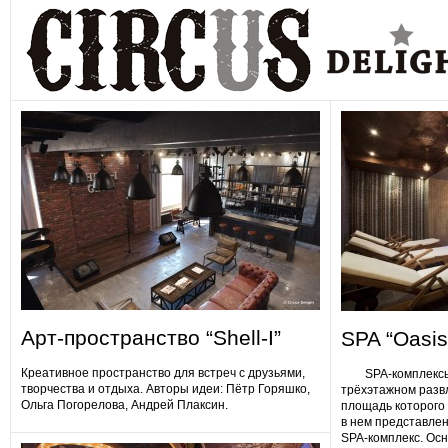
Арт-пространство “Shell-I”
SPA “Oasis”
Креативное пространство для встреч с друзьями,
SPA-комплексы “O
творчества и отдыха. Авторы идеи: Пётр Горяшко,
трёхэтажном развл
Ольга Погорелова, Андрей Плаксин.
площадь которого 
в нем представлен
SPA-комплекс. Осн