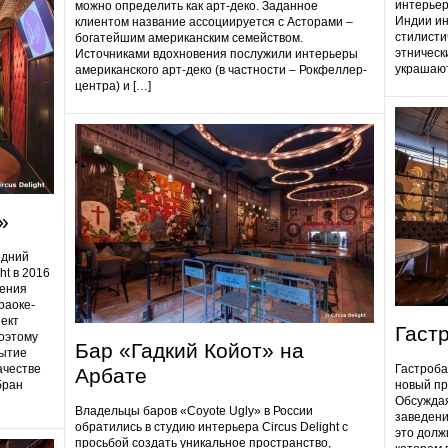
интерьер
можно определить как арт-деко. Заданное
Индии ин
клиентом название ассоциируется с Асторами –
стилисти
богатейшим американским семейством.
этническ
Источниками вдохновения послужили интерьеры
украшают
американского арт-деко (в частности – Рокфеллер-
центра) и […]
»
едний
ht в 2016
дения
раоке-
ект
Гаст
поэтому
Бар «Гадкий Койот» на
ытие
ачестве
Гастробa
Арбате
бран
новый пр
Обсуждая
Владельцы баров «Coyote Ugly» в России
заведени
обратились в студию интерьера Circus Delight с
это долж
просьбой создать уникальное пространство,