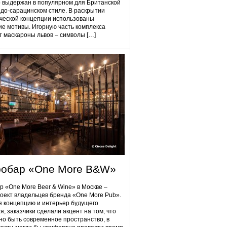
 выдержан в популярном для Британской
до-сарацинском стиле. В раскрытии
ческой концепции использованы
ие мотивы. Игорную часть комплекса
 маскароны львов – символы […]
робap «One More B&W»
p «One More Beer & Wine» в Москве –
оект владельцев бренда «One More Pub».
 концепцию и интерьер будущего
я, заказчики сделали акцент на том, что
но быть современное пространство, в