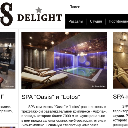
Разделы
Студия
Портфолио
I”
SPA-
SPA “Oasis” и “Lotos”
узьями,
SPA-ком
SPA-комплексы “Oasis” и “Lotos” расположены в
Горяшко,
территор
трёхэтажном развлекательном комплексе «Astoria»,
студии. 
площадь которого более 7000 м.кв. Функционально
которого 
в нем представлены казино, клуб-ресторан, отель и
ресторан
SPA-комплекс. Основную стилистику комплекса