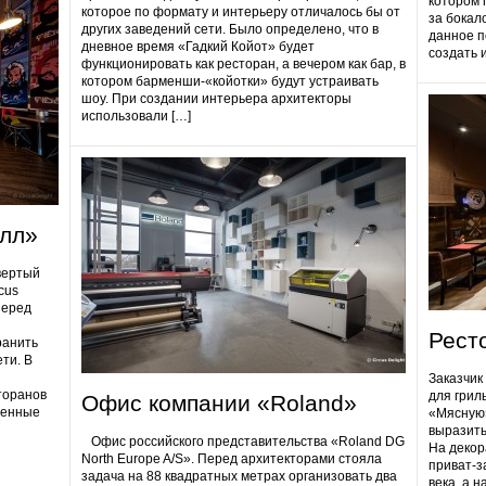
котором 
которое по формату и интерьеру отличалось бы от
за бокал
других заведений сети. Было определено, что в
данное п
дневное время «Гадкий Койот» будет
создать 
функционировать как ресторан, а вечером как бар, в
котором барменши-«койотки» будут устраивать
шоу. При создании интерьера архитекторы
использовали […]
олл»
вертый
cus
Перед
Рест
ранить
ти. В
Заказчик
торанов
для грил
Офис компании «Roland»
ненные
«Мясную»
выразить
Офис российского представительства «Roland DG
На декор
North Europe A/S». Перед архитекторами стояла
приват-з
задача на 88 квадратных метрах организовать два
века, а 