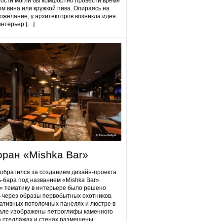
гости могли бы комфортно провести время
ом вина или кружкой пива. Опираясь на
ожелание, у архитекторов возникла идея
интерьер […]
оран «Mishka Bar»
 обратился за созданием дизайн-проекта
ь-бара под названием «Mishka Bar».
 тематику в интерьере было решено
 через образы первобытных охотников.
ативных потолочных панелях и люстре в
але изображены петроглифы каменного
на стеллажах и стенах размещены