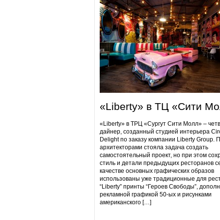
«Liberty» в ТЦ «Сити М
«Liberty» в ТРЦ «Сургут Сити Молл» – чет
дайнер, созданный студией интерьера Cir
Delight по заказу компании Liberty Group. 
архитекторами стояла задача создать
самостоятельный проект, но при этом сох
стиль и детали предыдущих ресторанов се
качестве основных графических образов
использованы уже традиционные для рес
“Liberty” принты “Героев Свободы”, допол
рекламной графикой 50-ых и рисунками
американского […]