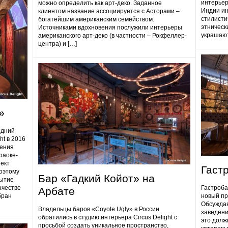
интерьер
можно определить как арт-деко. Заданное
Индии ин
клиентом название ассоциируется с Асторами –
стилисти
богатейшим американским семейством.
этническ
Источниками вдохновения послужили интерьеры
украшают
американского арт-деко (в частности – Рокфеллер-
центра) и […]
»
едний
ht в 2016
дения
раоке-
ект
Гаст
поэтому
Бар «Гадкий Койот» на
ытие
ачестве
Гастробa
Арбате
бран
новый пр
Обсуждая
Владельцы баров «Coyote Ugly» в России
заведени
обратились в студию интерьера Circus Delight с
это долж
просьбой создать уникальное пространство,