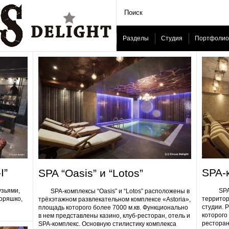
Разделы
Студия
Портфолио
I”
SPA-
SPA “Oasis” и “Lotos”
узьями,
SPA-ком
SPA-комплексы “Oasis” и “Lotos” расположены в
Горяшко,
территор
трёхэтажном развлекательном комплексе «Astoria»,
студии. 
площадь которого более 7000 м.кв. Функционально
которого 
в нем представлены казино, клуб-ресторан, отель и
ресторан
SPA-комплекс. Основную стилистику комплекса