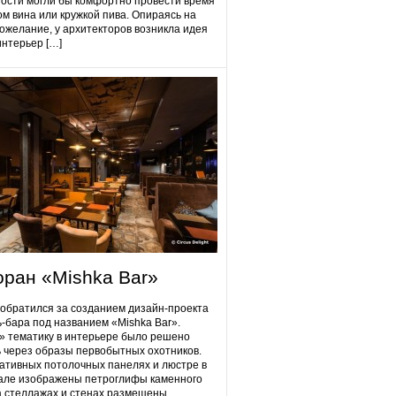
гости могли бы комфортно провести время
ом вина или кружкой пива. Опираясь на
ожелание, у архитекторов возникла идея
интерьер […]
оран «Mishka Bar»
 обратился за созданием дизайн-проекта
ь-бара под названием «Mishka Bar».
 тематику в интерьере было решено
 через образы первобытных охотников.
ативных потолочных панелях и люстре в
але изображены петроглифы каменного
на стеллажах и стенах размещены