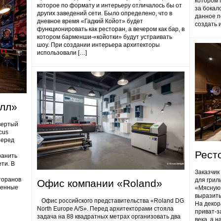
котором 
которое по формату и интерьеру отличалось бы от
за бокал
других заведений сети. Было определено, что в
данное п
дневное время «Гадкий Койот» будет
создать 
функционировать как ресторан, а вечером как бар, в
котором барменши-«койотки» будут устраивать
шоу. При создании интерьера архитекторы
использовали […]
олл»
вертый
cus
Перед
Рест
ранить
ти. В
Заказчик
торанов
для грил
Офис компании «Roland»
ненные
«Мясную»
выразить
Офис российского представительства «Roland DG
На декор
North Europe A/S». Перед архитекторами стояла
приват-з
задача на 88 квадратных метрах организовать два
века, а 