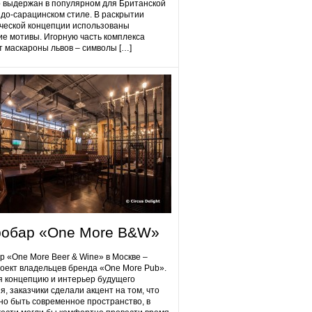
 выдержан в популярном для Британской
до-сарацинском стиле. В раскрытии
ческой концепции использованы
ие мотивы. Игорную часть комплекса
 маскароны львов – символы […]
робap «One More B&W»
p «One More Beer & Wine» в Москве –
оект владельцев бренда «One More Pub».
 концепцию и интерьер будущего
я, заказчики сделали акцент на том, что
но быть современное пространство, в