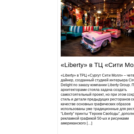
«Liberty» в ТЦ «Сити М
«Liberty» в ТРЦ «Сургут Сити Молл» – чет
дайнер, созданный студией интерьера Cir
Delight по заказу компании Liberty Group. 
архитекторами стояла задача создать
самостоятельный проект, но при этом сох
стиль и детали предыдущих ресторанов се
качестве основных графических образов
использованы уже традиционные для рес
“Liberty” принты “Героев Свободы”, допол
рекламной графикой 50-ых и рисунками
американского […]