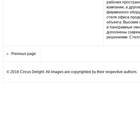
рабочих пространс
компании, а друго
фирменного обору
стиля офиса прод
объекта. Высокие 
и панорамные окн
дополнены совре
решениями. Стелл
Previous page
şans
vidobet
vidobet
vidobet
vidobet
casinolevant
casinolevant
casinolevant
vidobet
şans
casinolevant
casino
şans
casino
casino
casino
boostaro
casinolevant
şans
casinolevant
şanscasino
vidobet
vidobet
levant
gorabet
galyabet
gorabet
gorabet
gorabet
vidobet
galyabet
gorabet
gorabet
casino
|
|
güncel
giriş
|
|
|
giriş
casino
giriş
şans
casino
levant
şans
şans
|
giriş
casino
giriş
|
|
giriş
casino
|
|
|
|
|
giriş
|
|
© 2016 Circus Delight. All images are copyrighted by their respective authors.
|
giriş
|
|
|
|
|
giriş
|
|
|
|
giriş
|
|
|
|
|
|
|