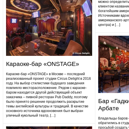
можно определить 
клиентом название
богатейшим амери
Источниками вдох
американского арт
центра) и […]
Караоке-бар «ONSTAGE»
Караоке-бар «ONSTAGE» в Москве – последний
реализованный проект студии Circus Delight в 2016
году. На выбор стилистики будущего заведения
повлияло месторасположение. Рядом с караоке-
баром находится другой действующий объект
заказчика – пивной ресторан Pub Daddy​, поэтому
Бар «Гадк
было принято решение продолжить раскрытие
темы английской культуры и традиций. В качестве
Арбате
основного источника вдохновения был выбран
уличный кукольный театр, […]
Владельцы баров «
обратились в студи
просьбой создать 