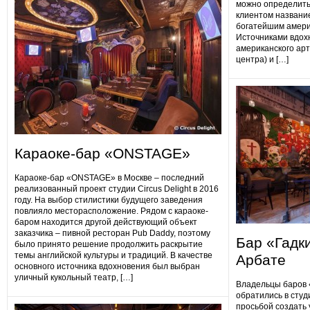
можно определить 
клиентом название
богатейшим амери
Источниками вдох
американского арт
центра) и […]
Караоке-бар «ONSTAGE»
Караоке-бар «ONSTAGE» в Москве – последний
реализованный проект студии Circus Delight в 2016
году. На выбор стилистики будущего заведения
повлияло месторасположение. Рядом с караоке-
баром находится другой действующий объект
заказчика – пивной ресторан Pub Daddy​, поэтому
Бар «Гадк
было принято решение продолжить раскрытие
темы английской культуры и традиций. В качестве
Арбате
основного источника вдохновения был выбран
уличный кукольный театр, […]
Владельцы баров «
обратились в студи
просьбой создать 