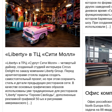
которое по формат
других заведений 
дневное время «Га
функционировать к
котором барменши
шоу. При создани
использовали […]
«Liberty» в ТЦ «Сити Молл»
«Liberty» в ТРЦ «Сургут Сити Молл» – четвертый
дайнер, созданный студией интерьера Circus
Delight по заказу компании Liberty Group. Перед
архитекторами стояла задача создать
самостоятельный проект, но при этом сохранить
стиль и детали предыдущих ресторанов сети. В
качестве основных графических образов
использованы уже традиционные для ресторанов
Офис комп
“Liberty” принты “Героев Свободы”, дополненные
рекламной графикой 50-ых и рисунками
Офис российского
американского […]
North Europe A/S»
задача на 88 квад