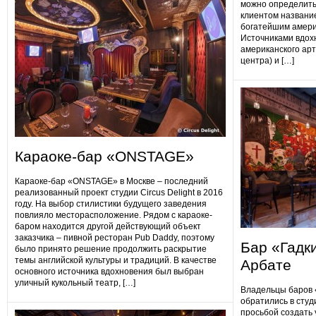
можно определить 
клиентом название
богатейшим амери
Источниками вдох
американского арт
центра) и […]
Караоке-бар «ONSTAGE»
Караоке-бар «ONSTAGE» в Москве – последний
реализованный проект студии Circus Delight в 2016
году. На выбор стилистики будущего заведения
повлияло месторасположение. Рядом с караоке-
баром находится другой действующий объект
заказчика – пивной ресторан Pub Daddy​, поэтому
Бар «Гадк
было принято решение продолжить раскрытие
темы английской культуры и традиций. В качестве
Арбате
основного источника вдохновения был выбран
уличный кукольный театр, […]
Владельцы баров «
обратились в студи
просьбой создать 