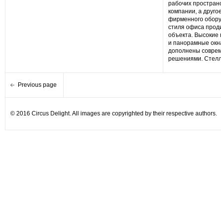
рабочих пространс
компании, а друго
фирменного обору
стиля офиса прод
объекта. Высокие 
и панорамные окн
дополнены совре
решениями. Стелл
Previous page
şans
vidobet
vidobet
vidobet
vidobet
casinolevant
casinolevant
casinolevant
vidobet
şans
casinolevant
casino
şans
casino
casino
casino
boostaro
casinolevant
şans
casinolevant
şanscasino
vidobet
vidobet
levant
galyabet
gorabet
gorabet
gorabet
vidobet
galyabet
gorabet
gorabet
nigeria
sports
casino
|
|
güncel
giriş
|
|
|
giriş
casino
giriş
şans
casino
levant
şans
şans
|
giriş
casino
giriş
|
|
giriş
casino
|
|
|
|
giriş
|
|
|
betting
betting
© 2016 Circus Delight. All images are copyrighted by their respective authors.
|
giriş
|
|
|
|
|
giriş
|
|
|
|
giriş
|
|
|
|
|
|
|
|