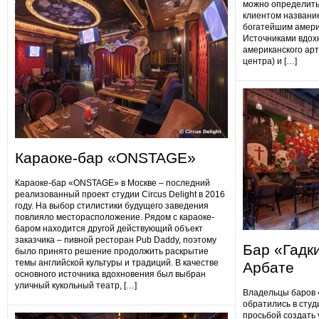
можно определить 
клиентом название
богатейшим амери
Источниками вдох
американского арт
центра) и […]
Караоке-бар «ONSTAGE»
Караоке-бар «ONSTAGE» в Москве – последний
реализованный проект студии Circus Delight в 2016
году. На выбор стилистики будущего заведения
повлияло месторасположение. Рядом с караоке-
баром находится другой действующий объект
заказчика – пивной ресторан Pub Daddy​, поэтому
Бар «Гадк
было принято решение продолжить раскрытие
темы английской культуры и традиций. В качестве
Арбате
основного источника вдохновения был выбран
уличный кукольный театр, […]
Владельцы баров «
обратились в студи
просьбой создать 