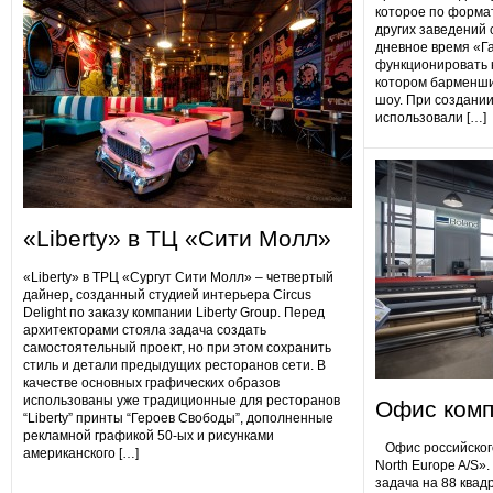
которое по формат
других заведений 
дневное время «Га
функционировать к
котором барменши
шоу. При создани
использовали […]
«Liberty» в ТЦ «Сити Молл»
«Liberty» в ТРЦ «Сургут Сити Молл» – четвертый
дайнер, созданный студией интерьера Circus
Delight по заказу компании Liberty Group. Перед
архитекторами стояла задача создать
самостоятельный проект, но при этом сохранить
стиль и детали предыдущих ресторанов сети. В
качестве основных графических образов
использованы уже традиционные для ресторанов
Офис комп
“Liberty” принты “Героев Свободы”, дополненные
рекламной графикой 50-ых и рисунками
Офис российского
американского […]
North Europe A/S»
задача на 88 квад