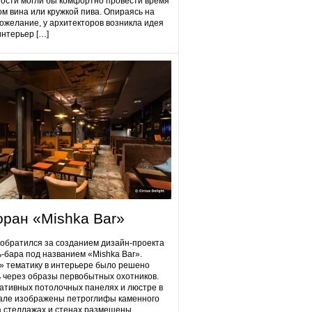
гости могли бы комфортно провести время
ом вина или кружкой пива. Опираясь на
ожелание, у архитекторов возникла идея
интерьер […]
оран «Mishka Bar»
 обратился за созданием дизайн-проекта
ь-бара под названием «Mishka Bar».
 тематику в интерьере было решено
 через образы первобытных охотников.
ативных потолочных панелях и люстре в
але изображены петроглифы каменного
на стеллажах и стенах размещены