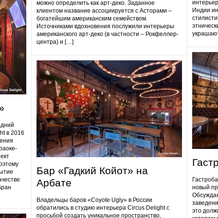
интерьер
можно определить как арт-деко. Заданное
Индии ин
клиентом название ассоциируется с Асторами –
стилисти
богатейшим американским семейством.
этническ
Источниками вдохновения послужили интерьеры
украшают
американского арт-деко (в частности – Рокфеллер-
центра) и […]
»
едний
ht в 2016
дения
раоке-
ект
Гаст
поэтому
Бар «Гадкий Койот» на
ытие
ачестве
Гастробa
Арбате
бран
новый пр
Обсуждая
Владельцы баров «Coyote Ugly» в России
заведени
обратились в студию интерьера Circus Delight с
это долж
просьбой создать уникальное пространство,