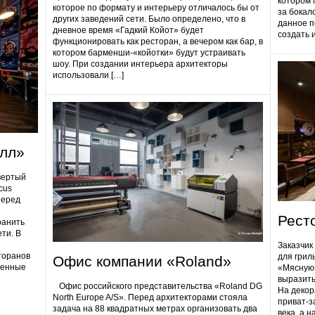
котором 
которое по формату и интерьеру отличалось бы от
за бокал
других заведений сети. Было определено, что в
данное п
дневное время «Гадкий Койот» будет
создать 
функционировать как ресторан, а вечером как бар, в
котором барменши-«койотки» будут устраивать
шоу. При создании интерьера архитекторы
использовали […]
олл»
вертый
cus
Перед
Рест
ранить
ти. В
Заказчик
торанов
для грил
Офис компании «Roland»
ненные
«Мясную»
выразить
Офис российского представительства «Roland DG
На декор
North Europe A/S». Перед архитекторами стояла
приват-з
задача на 88 квадратных метрах организовать два
века, а 