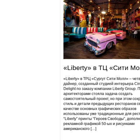
«Liberty» в ТЦ «Сити М
«Liberty» в ТРЦ «Сургут Сити Молл» – чет
дайнер, созданный студией интерьера Cir
Delight по заказу компании Liberty Group. 
архитекторами стояла задача создать
самостоятельный проект, но при этом сох
стиль и детали предыдущих ресторанов се
качестве основных графических образов
использованы уже традиционные для рес
“Liberty” принты “Героев Свободы”, допол
рекламной графикой 50-ых и рисунками
американского […]