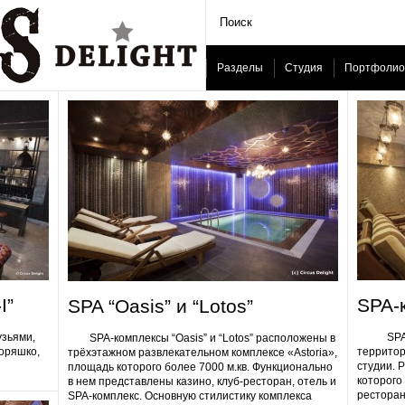
Разделы
Студия
Портфолио
I”
SPA-
SPA “Oasis” и “Lotos”
узьями,
SPA-ком
SPA-комплексы “Oasis” и “Lotos” расположены в
Горяшко,
территор
трёхэтажном развлекательном комплексе «Astoria»,
студии. 
площадь которого более 7000 м.кв. Функционально
которого 
в нем представлены казино, клуб-ресторан, отель и
ресторан
SPA-комплекс. Основную стилистику комплекса