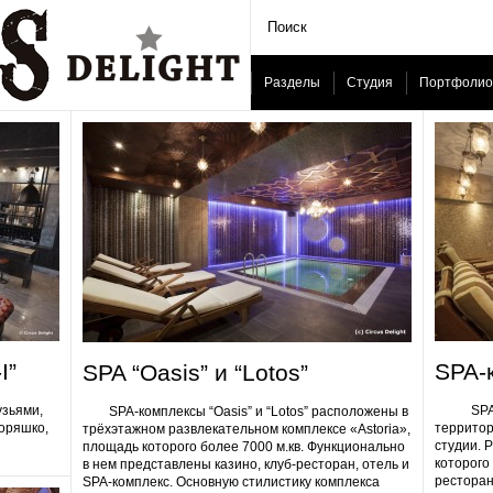
Разделы
Студия
Портфолио
I”
SPA-
SPA “Oasis” и “Lotos”
узьями,
SPA-ком
SPA-комплексы “Oasis” и “Lotos” расположены в
Горяшко,
территор
трёхэтажном развлекательном комплексе «Astoria»,
студии. 
площадь которого более 7000 м.кв. Функционально
которого 
в нем представлены казино, клуб-ресторан, отель и
ресторан
SPA-комплекс. Основную стилистику комплекса