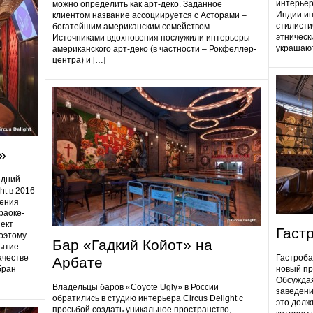
интерьер
можно определить как арт-деко. Заданное
Индии ин
клиентом название ассоциируется с Асторами –
стилисти
богатейшим американским семейством.
этническ
Источниками вдохновения послужили интерьеры
украшают
американского арт-деко (в частности – Рокфеллер-
центра) и […]
»
едний
ht в 2016
дения
раоке-
ект
Гаст
поэтому
Бар «Гадкий Койот» на
ытие
ачестве
Гастробa
Арбате
бран
новый пр
Обсуждая
Владельцы баров «Coyote Ugly» в России
заведени
обратились в студию интерьера Circus Delight с
это долж
просьбой создать уникальное пространство,