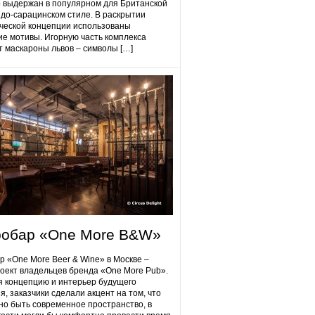
 выдержан в популярном для Британской
до-сарацинском стиле. В раскрытии
ческой концепции использованы
ие мотивы. Игорную часть комплекса
 маскароны львов – символы […]
робap «One More B&W»
p «One More Beer & Wine» в Москве –
оект владельцев бренда «One More Pub».
 концепцию и интерьер будущего
я, заказчики сделали акцент на том, что
но быть современное пространство, в