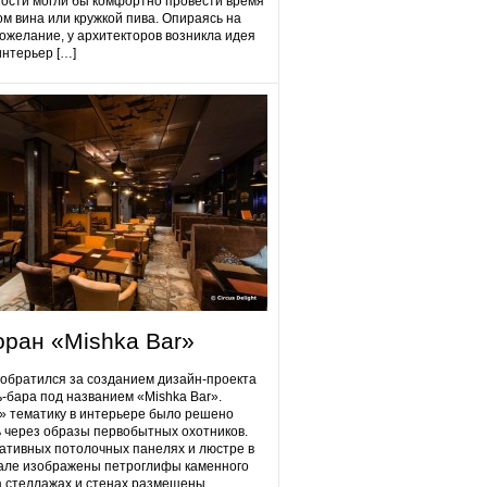
гости могли бы комфортно провести время
ом вина или кружкой пива. Опираясь на
ожелание, у архитекторов возникла идея
интерьер […]
оран «Mishka Bar»
 обратился за созданием дизайн-проекта
ь-бара под названием «Mishka Bar».
 тематику в интерьере было решено
 через образы первобытных охотников.
ативных потолочных панелях и люстре в
але изображены петроглифы каменного
на стеллажах и стенах размещены