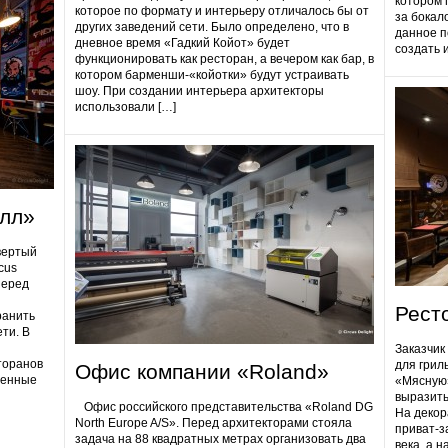
котором 
которое по формату и интерьеру отличалось бы от
за бокал
других заведений сети. Было определено, что в
данное п
дневное время «Гадкий Койот» будет
создать 
функционировать как ресторан, а вечером как бар, в
котором барменши-«койотки» будут устраивать
шоу. При создании интерьера архитекторы
использовали […]
олл»
вертый
cus
Перед
Рест
ранить
ти. В
Заказчик
торанов
для грил
Офис компании «Roland»
ненные
«Мясную»
выразить
Офис российского представительства «Roland DG
На декор
North Europe A/S». Перед архитекторами стояла
приват-з
задача на 88 квадратных метрах организовать два
века, а 