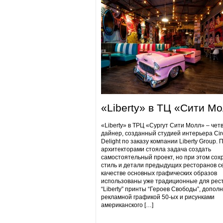
«Liberty» в ТЦ «Сити М
«Liberty» в ТРЦ «Сургут Сити Молл» – чет
дайнер, созданный студией интерьера Cir
Delight по заказу компании Liberty Group. 
архитекторами стояла задача создать
самостоятельный проект, но при этом сох
стиль и детали предыдущих ресторанов се
качестве основных графических образов
использованы уже традиционные для рес
“Liberty” принты “Героев Свободы”, допол
рекламной графикой 50-ых и рисунками
американского […]