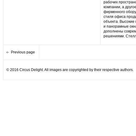
рабочих пространс
компании, а друго
фирменного обору
стиля офиса прод
объекта. Высокие 
и панорамные окн
дополнены совре
решениями. Стелл
Previous page
şans
vidobet
vidobet
vidobet
vidobet
casinolevant
casinolevant
casinolevant
vidobet
şans
casinolevant
casino
şans
casino
casino
casino
boostaro
casinolevant
şans
casinolevant
şanscasino
vidobet
vidobet
levant
galyabet
gorabet
gorabet
gorabet
vidobet
galyabet
gorabet
gorabet
nigeria
sports
casino
|
|
güncel
giriş
|
|
|
giriş
casino
giriş
şans
casino
levant
şans
şans
|
giriş
casino
giriş
|
|
giriş
casino
|
|
|
|
giriş
|
|
|
betting
betting
© 2016 Circus Delight. All images are copyrighted by their respective authors.
|
giriş
|
|
|
|
|
giriş
|
|
|
|
giriş
|
|
|
|
|
|
|
|