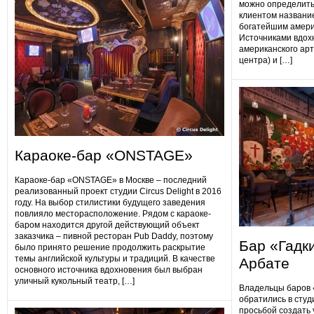
можно определить 
клиентом название
богатейшим амери
Источниками вдох
американского арт
центра) и […]
Караоке-бар «ONSTAGE»
Караоке-бар «ONSTAGE» в Москве – последний
реализованный проект студии Circus Delight в 2016
году. На выбор стилистики будущего заведения
повлияло месторасположение. Рядом с караоке-
баром находится другой действующий объект
заказчика – пивной ресторан Pub Daddy​, поэтому
Бар «Гадк
было принято решение продолжить раскрытие
темы английской культуры и традиций. В качестве
Арбате
основного источника вдохновения был выбран
уличный кукольный театр, […]
Владельцы баров «
обратились в студи
просьбой создать 