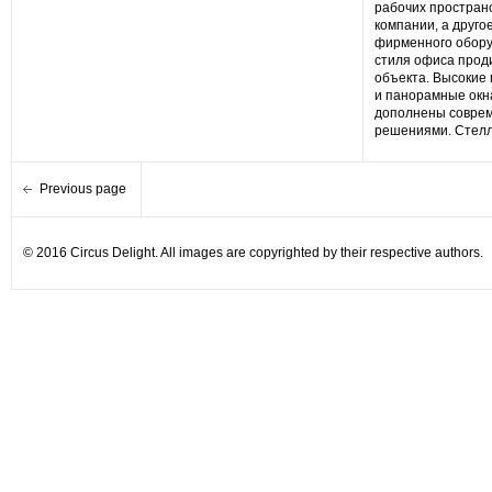
рабочих пространс
компании, а друго
фирменного обору
стиля офиса прод
объекта. Высокие 
и панорамные окн
дополнены совре
решениями. Стелл
Previous page
şans
vidobet
vidobet
vidobet
vidobet
casinolevant
casinolevant
casinolevant
vidobet
şans
casinolevant
casino
şans
casino
casino
casino
boostaro
casinolevant
şans
casinolevant
şanscasino
vidobet
vidobet
levant
galyabet
gorabet
gorabet
gorabet
vidobet
galyabet
gorabet
gorabet
nigeria
sports
casino
|
|
güncel
giriş
|
|
|
giriş
casino
giriş
şans
casino
levant
şans
şans
|
giriş
casino
giriş
|
|
giriş
casino
|
|
|
|
giriş
|
|
|
betting
betting
© 2016 Circus Delight. All images are copyrighted by their respective authors.
|
giriş
|
|
|
|
|
giriş
|
|
|
|
giriş
|
|
|
|
|
|
|
|