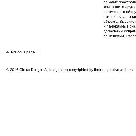
рабочих пространс
компании, а друго
фирменного обору
стиля офиса прод
объекта. Высокие 
и панорамные окн
дополнены совре
решениями. Стелл
Previous page
şans
vidobet
vidobet
vidobet
vidobet
casinolevant
casinolevant
casinolevant
vidobet
şans
casinolevant
casino
şans
casino
casino
casino
boostaro
casinolevant
şans
casinolevant
şanscasino
vidobet
vidobet
levant
gorabet
galyabet
gorabet
gorabet
gorabet
vidobet
galyabet
gorabet
gorabet
casino
|
|
güncel
giriş
|
|
|
giriş
casino
giriş
şans
casino
levant
şans
şans
|
giriş
casino
giriş
|
|
giriş
casino
|
|
|
|
|
giriş
|
|
© 2016 Circus Delight. All images are copyrighted by their respective authors.
|
giriş
|
|
|
|
|
giriş
|
|
|
|
giriş
|
|
|
|
|
|
|