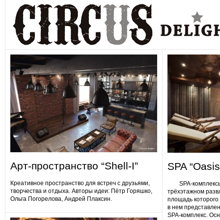
Арт-пространство “Shell-I”
SPA “Oasis”
Креативное пространство для встреч с друзьями,
SPA-комплексы “O
творчества и отдыха. Авторы идеи: Пётр Горяшко,
трёхэтажном развл
Ольга Погорелова, Андрей Плаксин.
площадь которого 
в нем представлен
SPA-комплекс. Осн