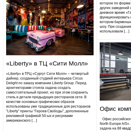
которое по формат
других заведений 
дневное время «Га
функционировать к
котором барменши
шоу. При создани
использовали […]
«Liberty» в ТЦ «Сити Молл»
«Liberty» в ТРЦ «Сургут Сити Молл» – четвертый
дайнер, созданный студией интерьера Circus
Delight по заказу компании Liberty Group. Перед
архитекторами стояла задача создать
самостоятельный проект, но при этом сохранить
стиль и детали предыдущих ресторанов сети. В
качестве основных графических образов
использованы уже традиционные для ресторанов
Офис комп
“Liberty” принты “Героев Свободы”, дополненные
рекламной графикой 50-ых и рисунками
Офис российского
американского […]
North Europe A/S»
задача на 88 квад