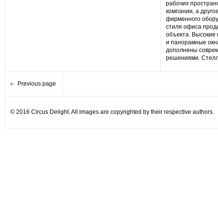
рабочих пространс
компании, а друго
фирменного обору
стиля офиса прод
объекта. Высокие 
и панорамные окн
дополнены совре
решениями. Стелл
Previous page
şans
vidobet
vidobet
vidobet
vidobet
casinolevant
casinolevant
casinolevant
vidobet
şans
casinolevant
casino
şans
casino
casino
casino
boostaro
casinolevant
şans
casinolevant
şanscasino
vidobet
vidobet
levant
gorabet
galyabet
gorabet
gorabet
gorabet
vidobet
galyabet
gorabet
gorabet
nigeria
sports
casino
|
|
güncel
giriş
|
|
|
giriş
casino
giriş
şans
casino
levant
şans
şans
|
giriş
casino
giriş
|
|
giriş
casino
|
|
|
|
|
giriş
|
|
|
betting
betting
© 2016 Circus Delight. All images are copyrighted by their respective authors.
|
giriş
|
|
|
|
|
giriş
|
|
|
|
giriş
|
|
|
|
|
|
|
|