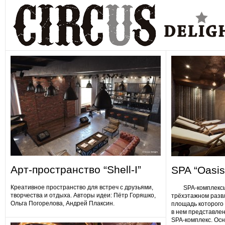
Арт-пространство “Shell-I”
SPA “Oasis”
Креативное пространство для встреч с друзьями,
SPA-комплексы “O
творчества и отдыха. Авторы идеи: Пётр Горяшко,
трёхэтажном развл
Ольга Погорелова, Андрей Плаксин.
площадь которого 
в нем представлен
SPA-комплекс. Осн