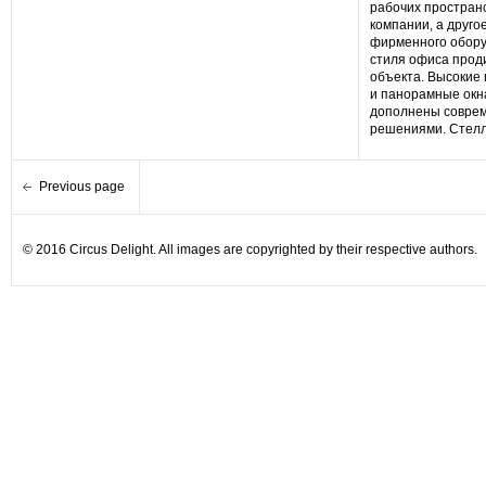
рабочих пространс
компании, а друго
фирменного обору
стиля офиса прод
объекта. Высокие 
и панорамные окн
дополнены совре
решениями. Стелл
Previous page
şans
vidobet
vidobet
vidobet
vidobet
casinolevant
casinolevant
casinolevant
vidobet
şans
casinolevant
casino
şans
casino
casino
casino
boostaro
casinolevant
şans
casinolevant
şanscasino
vidobet
vidobet
levant
gorabet
galyabet
gorabet
gorabet
gorabet
vidobet
galyabet
gorabet
gorabet
nigeria
sports
casino
|
|
güncel
giriş
|
|
|
giriş
casino
giriş
şans
casino
levant
şans
şans
|
giriş
casino
giriş
|
|
giriş
casino
|
|
|
|
|
giriş
|
|
|
betting
betting
© 2016 Circus Delight. All images are copyrighted by their respective authors.
|
giriş
|
|
|
|
|
giriş
|
|
|
|
giriş
|
|
|
|
|
|
|
|