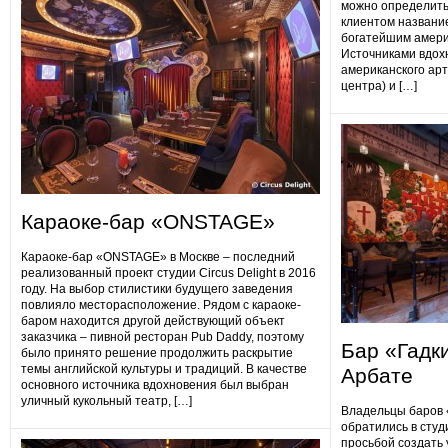
можно определить 
клиентом название
богатейшим амери
Источниками вдох
американского арт
центра) и […]
Караоке-бар «ONSTAGE»
Караоке-бар «ONSTAGE» в Москве – последний
реализованный проект студии Circus Delight в 2016
году. На выбор стилистики будущего заведения
повлияло месторасположение. Рядом с караоке-
баром находится другой действующий объект
заказчика – пивной ресторан Pub Daddy​, поэтому
Бар «Гадк
было принято решение продолжить раскрытие
темы английской культуры и традиций. В качестве
Арбате
основного источника вдохновения был выбран
уличный кукольный театр, […]
Владельцы баров «
обратились в студи
просьбой создать 