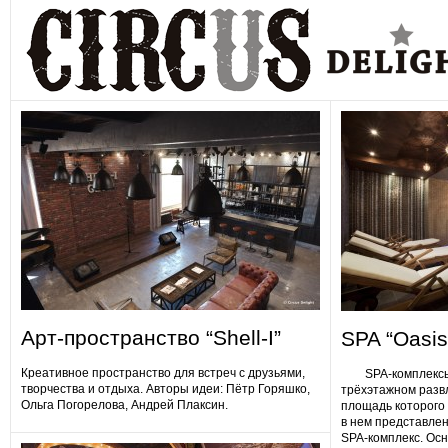
Арт-пространство “Shell-I”
SPA “Oasis”
Креативное пространство для встреч с друзьями,
SPA-комплексы “O
творчества и отдыха. Авторы идеи: Пётр Горяшко,
трёхэтажном развл
Ольга Погорелова, Андрей Плаксин.
площадь которого 
в нем представлен
SPA-комплекс. Осн