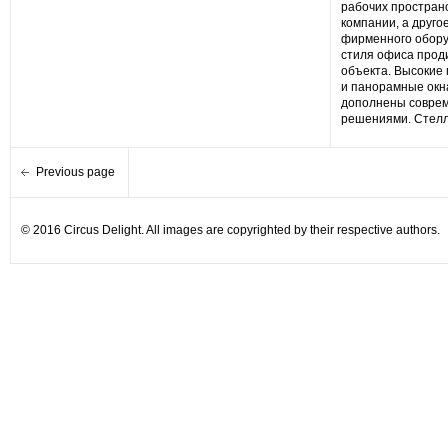
рабочих пространс
компании, а друго
фирменного обору
стиля офиса прод
объекта. Высокие 
и панорамные окн
дополнены совре
решениями. Стелл
Previous page
şans
vidobet
vidobet
vidobet
vidobet
casinolevant
casinolevant
casinolevant
vidobet
şans
casinolevant
casino
şans
casino
casino
casino
boostaro
casinolevant
şans
casinolevant
şanscasino
vidobet
vidobet
levant
galyabet
gorabet
gorabet
gorabet
vidobet
galyabet
gorabet
gorabet
nigeria
sports
casino
|
|
güncel
giriş
|
|
|
giriş
casino
giriş
şans
casino
levant
şans
şans
|
giriş
casino
giriş
|
|
giriş
casino
|
|
|
|
giriş
|
|
|
betting
betting
© 2016 Circus Delight. All images are copyrighted by their respective authors.
|
giriş
|
|
|
|
|
giriş
|
|
|
|
giriş
|
|
|
|
|
|
|
|