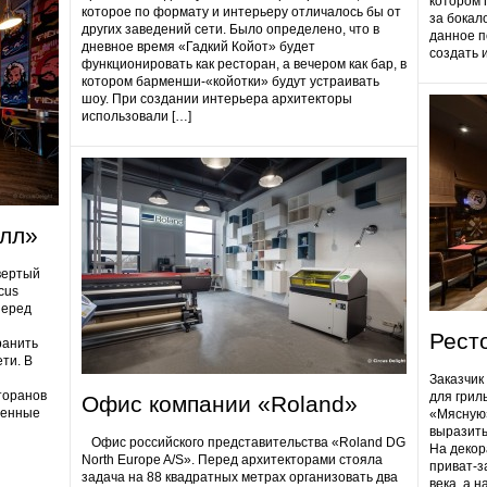
котором 
которое по формату и интерьеру отличалось бы от
за бокал
других заведений сети. Было определено, что в
данное п
дневное время «Гадкий Койот» будет
создать 
функционировать как ресторан, а вечером как бар, в
котором барменши-«койотки» будут устраивать
шоу. При создании интерьера архитекторы
использовали […]
олл»
вертый
cus
Перед
Рест
ранить
ти. В
Заказчик
торанов
для грил
Офис компании «Roland»
ненные
«Мясную»
выразить
Офис российского представительства «Roland DG
На декор
North Europe A/S». Перед архитекторами стояла
приват-з
задача на 88 квадратных метрах организовать два
века, а 