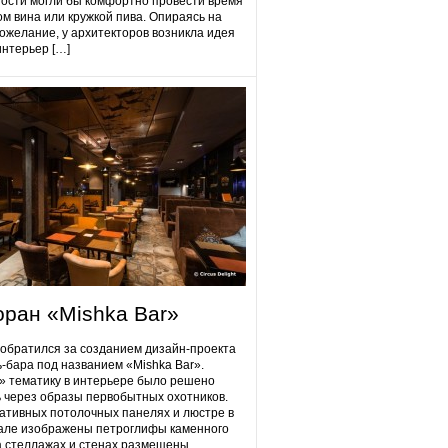
гости могли бы комфортно провести время
ом вина или кружкой пива. Опираясь на
ожелание, у архитекторов возникла идея
интерьер […]
оран «Mishka Bar»
 обратился за созданием дизайн-проекта
ь-бара под названием «Mishka Bar».
 тематику в интерьере было решено
 через образы первобытных охотников.
ативных потолочных панелях и люстре в
але изображены петроглифы каменного
на стеллажах и стенах размещены