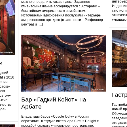
интерьер
можно определить как арт-деко. Заданное
Индии ин
клиентом название ассоциируется с Асторами –
стилисти
богатейшим американским семейством.
этническ
Источниками вдохновения послужили интерьеры
украшают
американского арт-деко (в частности – Рокфеллер-
центра) и […]
»
едний
ht в 2016
дения
раоке-
ект
Гаст
поэтому
Бар «Гадкий Койот» на
ытие
ачестве
Гастробa
Арбате
бран
новый пр
Обсуждая
Владельцы баров «Coyote Ugly» в России
заведени
обратились в студию интерьера Circus Delight с
это долж
просьбой создать уникальное пространство,