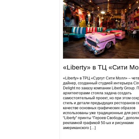
«Liberty» в ТЦ «Сити М
«Liberty» в ТРЦ «Сургут Сити Молл» – чет
дайнер, созданный студией интерьера Cir
Delight по заказу компании Liberty Group. 
архитекторами стояла задача создать
самостоятельный проект, но при этом сох
стиль и детали предыдущих ресторанов се
качестве основных графических образов
использованы уже традиционные для рес
“Liberty” принты “Героев Свободы”, допол
рекламной графикой 50-ых и рисунками
американского […]