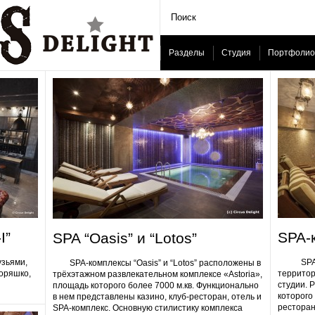
Разделы
Студия
Портфолио
I”
SPA-
SPA “Oasis” и “Lotos”
узьями,
SPA-ком
SPA-комплексы “Oasis” и “Lotos” расположены в
Горяшко,
территор
трёхэтажном развлекательном комплексе «Astoria»,
студии. 
площадь которого более 7000 м.кв. Функционально
которого 
в нем представлены казино, клуб-ресторан, отель и
ресторан
SPA-комплекс. Основную стилистику комплекса