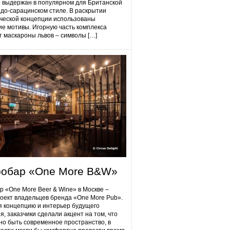
 выдержан в популярном для Британской
до-сарацинском стиле. В раскрытии
ческой концепции использованы
ие мотивы. Игорную часть комплекса
 маскароны львов – символы […]
робap «One More B&W»
p «One More Beer & Wine» в Москве –
оект владельцев бренда «One More Pub».
 концепцию и интерьер будущего
я, заказчики сделали акцент на том, что
но быть современное пространство, в