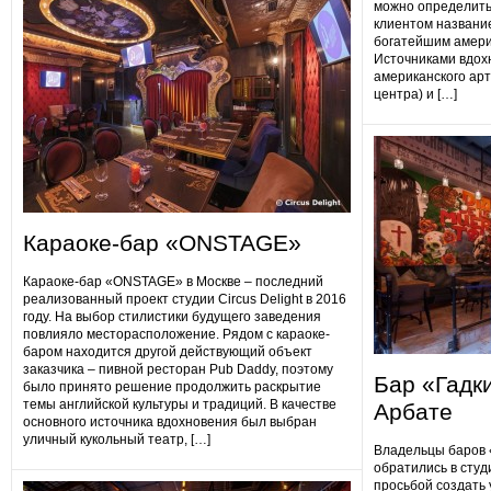
можно определить 
клиентом название
богатейшим амери
Источниками вдох
американского арт
центра) и […]
Караоке-бар «ONSTAGE»
Караоке-бар «ONSTAGE» в Москве – последний
реализованный проект студии Circus Delight в 2016
году. На выбор стилистики будущего заведения
повлияло месторасположение. Рядом с караоке-
баром находится другой действующий объект
заказчика – пивной ресторан Pub Daddy​, поэтому
Бар «Гадк
было принято решение продолжить раскрытие
темы английской культуры и традиций. В качестве
Арбате
основного источника вдохновения был выбран
уличный кукольный театр, […]
Владельцы баров «
обратились в студи
просьбой создать 