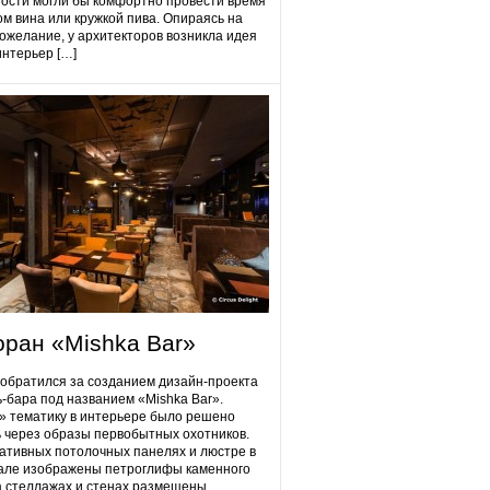
гости могли бы комфортно провести время
ом вина или кружкой пива. Опираясь на
ожелание, у архитекторов возникла идея
интерьер […]
оран «Mishka Bar»
 обратился за созданием дизайн-проекта
ь-бара под названием «Mishka Bar».
 тематику в интерьере было решено
 через образы первобытных охотников.
ативных потолочных панелях и люстре в
але изображены петроглифы каменного
на стеллажах и стенах размещены