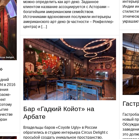
интерьер
можно определить как арт-деко. Заданное
Индии ин
клиентом название ассоциируется с Асторами –
стилисти
богатейшим американским семейством.
этническ
Источниками вдохновения послужили интерьеры
украшают
американского арт-деко (в частности – Рокфеллер-
центра) и […]
»
едний
ht в 2016
дения
раоке-
ект
Гаст
поэтому
Бар «Гадкий Койот» на
ытие
ачестве
Гастробa
Арбате
бран
новый пр
Обсуждая
Владельцы баров «Coyote Ugly» в России
заведени
обратились в студию интерьера Circus Delight с
это долж
просьбой создать уникальное пространство,