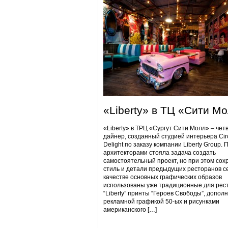
«Liberty» в ТЦ «Сити М
«Liberty» в ТРЦ «Сургут Сити Молл» – чет
дайнер, созданный студией интерьера Cir
Delight по заказу компании Liberty Group. 
архитекторами стояла задача создать
самостоятельный проект, но при этом сох
стиль и детали предыдущих ресторанов се
качестве основных графических образов
использованы уже традиционные для рес
“Liberty” принты “Героев Свободы”, допол
рекламной графикой 50-ых и рисунками
американского […]