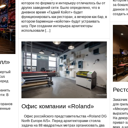
котором 
которое по формату и интерьеру отличалось бы от
за бокал
других заведений сети. Было определено, что в
данное п
дневное время «Гадкий Койот» будет
создать 
функционировать как ресторан, а вечером как бар, в
котором барменши-«койотки» будут устраивать
шоу. При создании интерьера архитекторы
использовали […]
олл»
вертый
cus
Перед
Рест
ранить
ти. В
Заказчик
торанов
для грил
Офис компании «Roland»
ненные
«Мясную»
выразить
Офис российского представительства «Roland DG
На декор
North Europe A/S». Перед архитекторами стояла
приват-з
задача на 88 квадратных метрах организовать два
века, а 