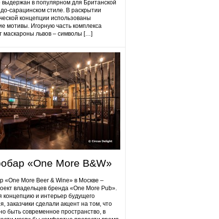
 выдержан в популярном для Британской
до-сарацинском стиле. В раскрытии
ческой концепции использованы
ие мотивы. Игорную часть комплекса
 маскароны львов – символы […]
робap «One More B&W»
p «One More Beer & Wine» в Москве –
оект владельцев бренда «One More Pub».
 концепцию и интерьер будущего
я, заказчики сделали акцент на том, что
но быть современное пространство, в