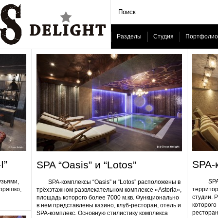
Разделы
Студия
Портфолио
I”
SPA-
SPA “Oasis” и “Lotos”
узьями,
SPA-ком
SPA-комплексы “Oasis” и “Lotos” расположены в
Горяшко,
территор
трёхэтажном развлекательном комплексе «Astoria»,
студии. 
площадь которого более 7000 м.кв. Функционально
которого 
в нем представлены казино, клуб-ресторан, отель и
ресторан
SPA-комплекс. Основную стилистику комплекса