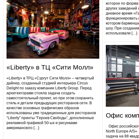
которое по формат
других заведений 
дневное время «Га
функционировать к
котором барменши
шоу. При создани
использовали […]
«Liberty» в ТЦ «Сити Молл»
«Liberty» в ТРЦ «Сургут Сити Молл» – четвертый
дайнер, созданный студией интерьера Circus
Delight по заказу компании Liberty Group. Перед
архитекторами стояла задача создать
самостоятельный проект, но при этом сохранить
стиль и детали предыдущих ресторанов сети. В
качестве основных графических образов
использованы уже традиционные для ресторанов
Офис комп
“Liberty” принты “Героев Свободы”, дополненные
рекламной графикой 50-ых и рисунками
Офис российского
американского […]
North Europe A/S»
задача на 88 квад