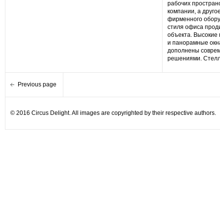
рабочих пространс
компании, а друго
фирменного обору
стиля офиса прод
объекта. Высокие 
и панорамные окн
дополнены совре
решениями. Стелл
Previous page
şans
vidobet
vidobet
vidobet
vidobet
casinolevant
casinolevant
casinolevant
vidobet
şans
casinolevant
casino
şans
casino
casino
casino
boostaro
casinolevant
şans
casinolevant
şanscasino
vidobet
vidobet
levant
gorabet
galyabet
gorabet
gorabet
gorabet
vidobet
galyabet
gorabet
gorabet
nigeria
sports
casino
|
|
güncel
giriş
|
|
|
giriş
casino
giriş
şans
casino
levant
şans
şans
|
giriş
casino
giriş
|
|
giriş
casino
|
|
|
|
|
giriş
|
|
|
betting
betting
© 2016 Circus Delight. All images are copyrighted by their respective authors.
|
giriş
|
|
|
|
|
giriş
|
|
|
|
giriş
|
|
|
|
|
|
|
|