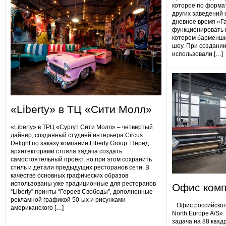
которое по формат
других заведений 
дневное время «Га
функционировать к
котором барменши
шоу. При создани
использовали […]
«Liberty» в ТЦ «Сити Молл»
«Liberty» в ТРЦ «Сургут Сити Молл» – четвертый
дайнер, созданный студией интерьера Circus
Delight по заказу компании Liberty Group. Перед
архитекторами стояла задача создать
самостоятельный проект, но при этом сохранить
стиль и детали предыдущих ресторанов сети. В
качестве основных графических образов
использованы уже традиционные для ресторанов
Офис комп
“Liberty” принты “Героев Свободы”, дополненные
рекламной графикой 50-ых и рисунками
Офис российского
американского […]
North Europe A/S»
задача на 88 квад