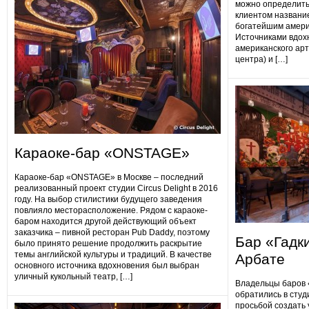
можно определить 
клиентом название
богатейшим амери
Источниками вдох
американского арт
центра) и […]
Караоке-бар «ONSTAGE»
Караоке-бар «ONSTAGE» в Москве – последний
реализованный проект студии Circus Delight в 2016
году. На выбор стилистики будущего заведения
повлияло месторасположение. Рядом с караоке-
баром находится другой действующий объект
заказчика – пивной ресторан Pub Daddy​, поэтому
Бар «Гадк
было принято решение продолжить раскрытие
темы английской культуры и традиций. В качестве
Арбате
основного источника вдохновения был выбран
уличный кукольный театр, […]
Владельцы баров «
обратились в студи
просьбой создать 