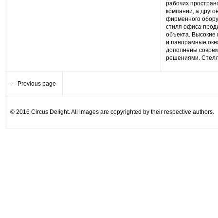
рабочих пространс
компании, а друго
фирменного обору
стиля офиса прод
объекта. Высокие 
и панорамные окн
дополнены совре
решениями. Стелл
Previous page
şans
vidobet
vidobet
vidobet
vidobet
casinolevant
casinolevant
casinolevant
vidobet
şans
casinolevant
casino
şans
casino
casino
casino
boostaro
casinolevant
şans
casinolevant
şanscasino
vidobet
vidobet
levant
vidobet
nigeria
sports
gorabet
gorabet
gorabet
gorabet
gorabet
gorabet
casino
|
|
güncel
giriş
|
|
|
giriş
casino
giriş
şans
casino
levant
şans
şans
|
giriş
casino
giriş
|
|
giriş
casino
giriş
betting
betting
|
giriş
|
|
|
© 2016 Circus Delight. All images are copyrighted by their respective authors.
|
giriş
|
|
|
|
|
giriş
|
|
|
|
giriş
|
|
|
|
|
|
|
|
|
|