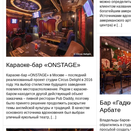
можно определить 
клиентом название
богатейшим амери
Источниками вдох
американского арт
центра) и […]
Караоке-бар «ONSTAGE»
Караоке-бар «ONSTAGE» в Москве – последний
реализованный проект студии Circus Delight в 2016
году. На выбор стилистики будущего заведения
повлияло месторасположение. Рядом с караоке-
баром находится другой действующий объект
заказчика – пивной ресторан Pub Daddy​, поэтому
Бар «Гадк
было принято решение продолжить раскрытие
темы английской культуры и традиций. В качестве
Арбате
основного источника вдохновения был выбран
уличный кукольный театр, […]
Владельцы баров «
обратились в студи
просьбой создать 