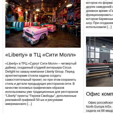
которое по формат
других заведений 
дневное время «Га
функционировать к
котором барменши
шоу. При создани
использовали […]
«Liberty» в ТЦ «Сити Молл»
«Liberty» в ТРЦ «Сургут Сити Молл» – четвертый
дайнер, созданный студией интерьера Circus
Delight по заказу компании Liberty Group. Перед
архитекторами стояла задача создать
самостоятельный проект, но при этом сохранить
стиль и детали предыдущих ресторанов сети. В
качестве основных графических образов
использованы уже традиционные для ресторанов
Офис комп
“Liberty” принты “Героев Свободы”, дополненные
рекламной графикой 50-ых и рисунками
Офис российского
американского […]
North Europe A/S»
задача на 88 квад