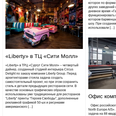
которое по формат
других заведений 
дневное время «Га
функционировать к
котором барменши
шоу. При создани
использовали […]
«Liberty» в ТЦ «Сити Молл»
«Liberty» в ТРЦ «Сургут Сити Молл» – четвертый
дайнер, созданный студией интерьера Circus
Delight по заказу компании Liberty Group. Перед
архитекторами стояла задача создать
самостоятельный проект, но при этом сохранить
стиль и детали предыдущих ресторанов сети. В
качестве основных графических образов
использованы уже традиционные для ресторанов
Офис комп
“Liberty” принты “Героев Свободы”, дополненные
рекламной графикой 50-ых и рисунками
Офис российского
американского […]
North Europe A/S»
задача на 88 квад